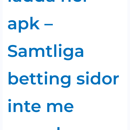
apk –
Samtliga
betting sidor
inte me