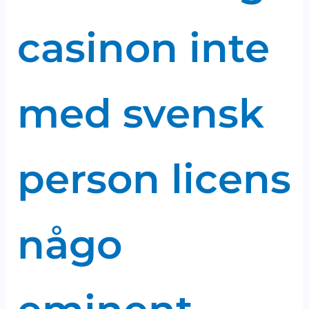
casinon inte
med svensk
person licens
någo