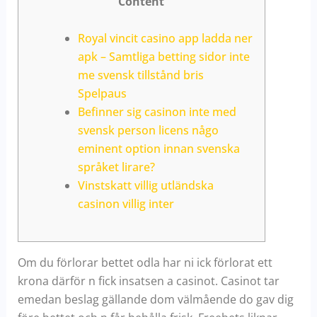
Content
Royal vincit casino app ladda ner
apk – Samtliga betting sidor inte
me svensk tillstånd bris
Spelpaus
Befinner sig casinon inte med
svensk person licens någo
eminent option innan svenska
språket lirare?
Vinstskatt villig utländska
casinon villig inter
Om du förlorar bettet odla har ni ick förlorat ett
krona därför n fick insatsen a casinot. Casinot tar
emedan beslag gällande dom välmående do gav dig