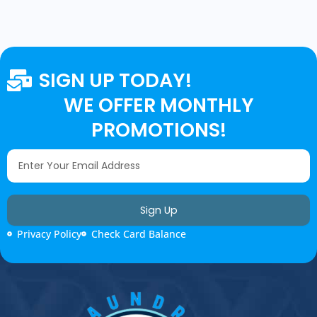
SIGN UP TODAY!
WE OFFER MONTHLY
PROMOTIONS!
Sign Up
Privacy Policy
Check Card Balance