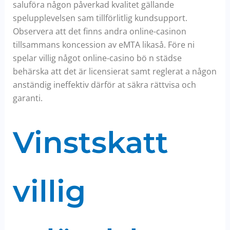
saluföra någon påverkad kvalitet gällande
spelupplevelsen sam tillförlitlig kundsupport.
Observera att det finns andra online-casinon
tillsammans koncession av eMTA likaså. Före ni
spelar villig något online-casino bö n städse
behärska att det är licensierat samt reglerat a någon
anständig ineffektiv därför at säkra rättvisa och
garanti.
Vinstskatt
villig