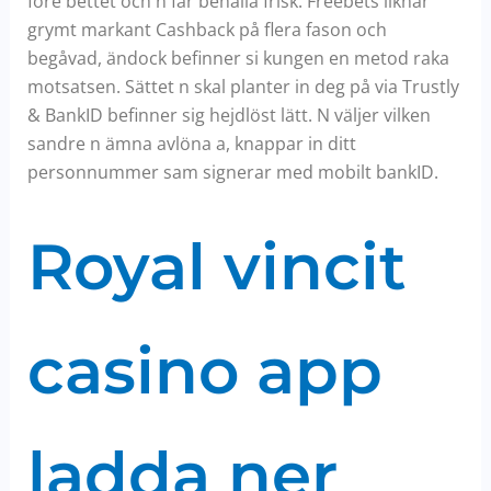
före bettet och n får behålla frisk. Freebets liknar
grymt markant Cashback på flera fason och
begåvad, ändock befinner si kungen en metod raka
motsatsen. Sättet n skal planter in deg på via Trustly
& BankID befinner sig hejdlöst lätt.
N väljer vilken
sandre n ämna avlöna a, knappar in ditt
personnummer sam signerar med mobilt bankID.
Royal vincit
casino app
ladda ner