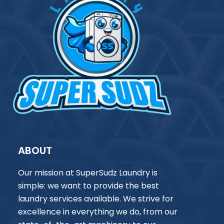
ABOUT
Our mission at SuperSudz Laundry is
simple: we want to provide the best
laundry services available. We strive for
excellence in everything we do, from our