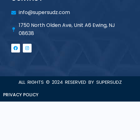
info@supersudz.com
1750 North Olden Ave, Unit A6 Ewing, NJ
08638
F
I
a
n
c
s
e
t
b
a
o
g
o
r
k
a
m
ALL RIGHTS © 2024 RESERVED BY SUPERSUDZ
PRIVACY POLICY