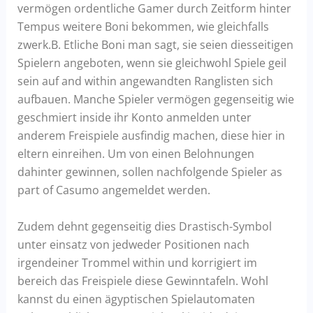
vermögen ordentliche Gamer durch Zeitform hinter
Tempus weitere Boni bekommen, wie gleichfalls
zwerk.B. Etliche Boni man sagt, sie seien diesseitigen
Spielern angeboten, wenn sie gleichwohl Spiele geil
sein auf and within angewandten Ranglisten sich
aufbauen. Manche Spieler vermögen gegenseitig wie
geschmiert inside ihr Konto anmelden unter
anderem Freispiele ausfindig machen, diese hier in
eltern einreihen. Um von einen Belohnungen
dahinter gewinnen, sollen nachfolgende Spieler as
part of Casumo angemeldet werden.
Zudem dehnt gegenseitig dies Drastisch-Symbol
unter einsatz von jedweder Positionen nach
irgendeiner Trommel within und korrigiert im
bereich das Freispiele diese Gewinntafeln. Wohl
kannst du einen ägyptischen Spielautomaten