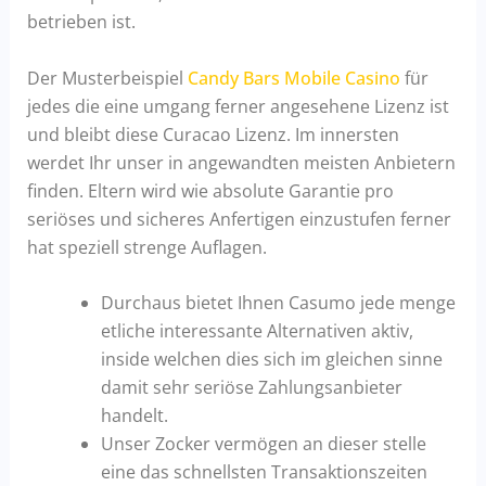
betrieben ist.
Der Musterbeispiel
Candy Bars Mobile Casino
für
jedes die eine umgang ferner angesehene Lizenz ist
und bleibt diese Curacao Lizenz. Im innersten
werdet Ihr unser in angewandten meisten Anbietern
finden. Eltern wird wie absolute Garantie pro
seriöses und sicheres Anfertigen einzustufen ferner
hat speziell strenge Auflagen.
Durchaus bietet Ihnen Casumo jede menge
etliche interessante Alternativen aktiv,
inside welchen dies sich im gleichen sinne
damit sehr seriöse Zahlungsanbieter
handelt.
Unser Zocker vermögen an dieser stelle
eine das schnellsten Transaktionszeiten