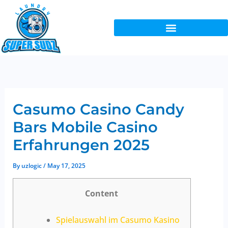
Skip
to
content
Casumo Casino Candy
Bars Mobile Casino
Erfahrungen 2025
By
uzlogic
/
May 17, 2025
Content
Spielauswahl im Casumo Kasino