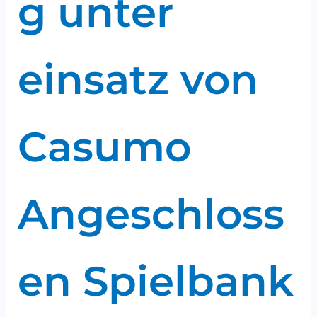
g unter
einsatz von
Casumo
Angeschloss
en Spielbank