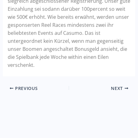
siegreich abgeschlossener Registrierung. Unser gute
Einzahlung sei sodann darüber 100percent so weit
wie 500€ erhöht. Wie bereits erwähnt, werden unser
gesponserten Reel Races mindestens zwei ihr
beliebtesten Events auf Casumo. Das ist
untergeordnet kein Kürzel, wenn man gegenseitig
unser Boomen angeschaltet Bonusgeld ansieht, die
die Spielbank jede Woche within einen Eilen
verschenkt.
PREVIOUS
NEXT