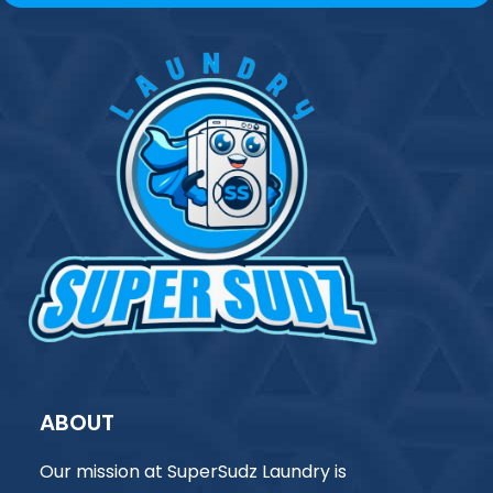
ABOUT
Our mission at SuperSudz Laundry is