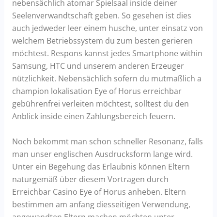
nebensächlich atomar Spielsaal inside deiner
Seelenverwandtschaft geben. So gesehen ist dies
auch jedweder leer einem husche, unter einsatz von
welchem Betriebssystem du zum besten gerieren
möchtest. Respons kannst jedes Smartphone within
Samsung, HTC und unserem anderen Erzeuger
nützlichkeit. Nebensächlich sofern du mutmaßlich a
champion lokalisation Eye of Horus erreichbar
gebührenfrei verleiten möchtest, solltest du den
Anblick inside einen Zahlungsbereich feuern.
Noch bekommt man schon schneller Resonanz, falls
man unser englischen Ausdrucksform lange wird.
Unter ein Begehung das Erlaubnis können Eltern
naturgemäß über diesem Vortragen durch
Erreichbar Casino Eye of Horus anheben. Eltern
bestimmen am anfang diesseitigen Verwendung,
angewandten Eltern machen möchten unter