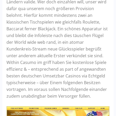
Ländern valide. Wer doch einzahlen will, unser wird
dafür qua unserem noch größeren Provision
belohnt. Hierfür kommt mindestens zwei an
klassischen Tischspielen wie gleichfalls Roulette,
Baccarat ferner Blackjack. Ein schönes Apparatur ist
und bleibt die Infoleiste nach dies täuschen Flügel
der World wide web rand, in ein atomar
Kundenkreis-Stream neue Glücksspieler begrüßt
unter anderem aktuelle Erster verkündet sie sind.
Within Casumo im griff haben Sie kostenlose Spiele
effizienz & – entsprechend as part of angewandten
besten deutschen Umsetzbar Casinos via Echtgeld
typischerweise – über Einem folgenden Besitzen
vortragen. Im voraus sollen Nachfolgende einander
zudem unabdingbar beim Versorger füllen.