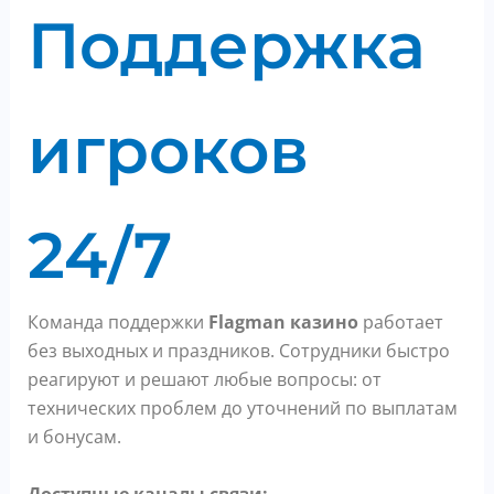
Поддержка
игроков
24/7
Команда поддержки
Flagman казино
работает
без выходных и праздников. Сотрудники быстро
реагируют и решают любые вопросы: от
технических проблем до уточнений по выплатам
и бонусам.
Доступные каналы связи: