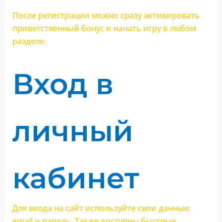
После регистрации можно сразу активировать
приветственный бонус и начать игру в любом
разделе.
Вход в
личный
кабинет
Для входа на сайт используйте свои данные:
email и пароль. Также доступны быстрые