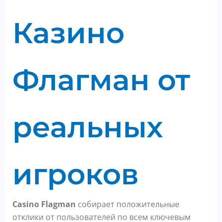
Казино
Флагман от
реальных
игроков
Casino Flagman
собирает положительные
отклики от пользователей по всем ключевым