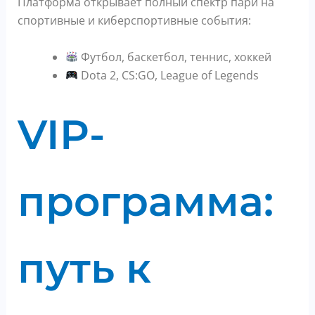
Платформа открывает полный спектр пари на
спортивные и киберспортивные события:
Футбол, баскетбол, теннис, хоккей
Dota 2, CS:GO, League of Legends
VIP-
программа:
путь к