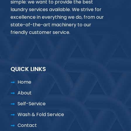
simple: we want to provide the best
laundry services available. We strive for
excellence in everything we do, from our
state-of-the-art machinery to our
friendly customer service.
QUICK LINKS
Home
About
Self-Service
Wash & Fold Service
Contact