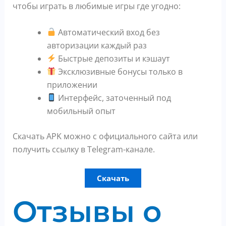
чтобы играть в любимые игры где угодно:
Автоматический вход без
авторизации каждый раз
Быстрые депозиты и кэшаут
Эксклюзивные бонусы только в
приложении
Интерфейс, заточенный под
мобильный опыт
Скачать APK можно с официального сайта или
получить ссылку в Telegram-канале.
Скачать
Отзывы о