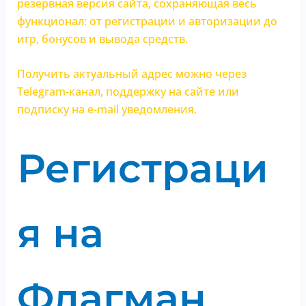
резервная версия сайта, сохраняющая весь
функционал: от регистрации и авторизации до
игр, бонусов и вывода средств.
Получить актуальный адрес можно через
Telegram-канал, поддержку на сайте или
подписку на e-mail уведомления.
Регистраци
я на
Флагман