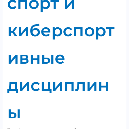
спорт и
киберспорт
ивные
дисциплин
ы