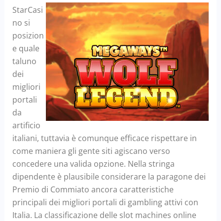
StarCasi
no si
posizion
e quale
taluno
dei
migliori
portali
da
artificio
italiani, tuttavia è comunque efficace rispettare in
come maniera gli gente siti agiscano verso
concedere una valida opzione. Nella stringa
dipendente è plausibile considerare la paragone dei
Premio di Commiato ancora caratteristiche
principali dei migliori portali di gambling attivi con
Italia. La classificazione delle slot machines online