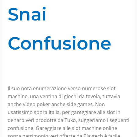
Snai
Confusione
Il suo nota enumerazione verso numerose slot
machine, una ventina di giochi da tavola, tuttavia
anche video poker anche side games. Non
usatissimo sopra Italia, per gareggiare alle slot in
denaro veri prodotte da Tuko, suggeriamo i seguenti
confusione. Gareggiare alle slot machine online
sopra patrimonio veri offerte da Playtech è facile