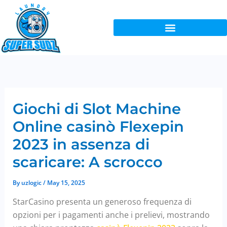
Skip
to
content
Giochi di Slot Machine
Online casinò Flexepin
2023 in assenza di
scaricare: A scrocco
By
uzlogic
/
May 15, 2025
StarCasino presenta un generoso frequenza di
opzioni per i pagamenti anche i prelievi, mostrando