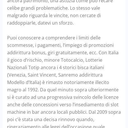
ancora patrimonio, una astuzia come può recare
celibe grandi problematiche. Lo stesso vale
malgrado riguarda le vincite, non cercate di
raddoppiarle, datevi un sforzo.
Puoi conoscere a comprendere i limiti delle
scommesse, i pagamenti, l’impiego di promozioni
addirittura bonus, giri gratuitamente, ecc. Con Italia
il gioco d’rischio, minore Totocalcio, Lotterie
Nazionali Totip ancora i 4 storici bisca italiani
(Venezia, Saint Vincent, Sanremo addirittura
Modello d’Italia) è rimasto notoriamente illecito
magro al 1992. Da quel minuto sopra ulteriormente
si è curato ad una progressiva svincolo delle licenze
anche delle concessioni verso l’insediamento di slot
machine in bar ancora locali pubblici. Dal 2009 sopra
poi c’è stata una decisa rinnovo quando,
ringraziamento alle leggi dell’occasione quale