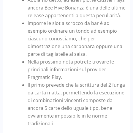
Abbiamo detto, ad esempio, le Cluster Pays
ancora Bee Hive Bonanza è una delle ultime
release appartenenti a questa peculiarità.
Imporre le slot a scrocco da bar è ad
esempio ordinare un tondo ad esempio
ciascuno conosciamo, che per
dimostrazione una carbonara oppure una
parte di tagliatelle al salsa.
Nella prossimo nota potrete trovare le
principali informazioni sul provider
Pragmatic Play.
Il primo prevede che la scrittura del 2 funga
da carta matta, permettendo la esecuzione
di combinazioni vincenti composte da
ancora 5 carte dello uguale tipo, bene
ovviamente impossibile in le norme
tradizionali.