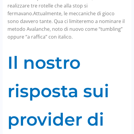
realizzare tre rotelle che alla stop si
fermavano.Attualmente, le meccaniche di gioco
sono davvero tante. Qua ci limiteremo a nominare il
metodo Avalanche, noto di nuovo come “tumbling”
oppure “a raffica” con italico.
Il nostro
risposta sui
provider di