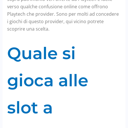
verso qualche confusione online come offrono
Playtech che provider. Sono per molti ad concedere
i giochi di questo provider, qui vicino potrete
scoprire una scelta.
Quale si
gioca alle
slot a