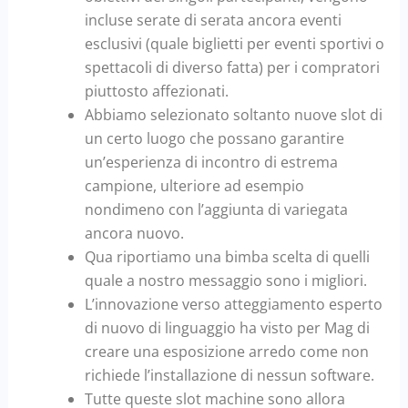
incluse serate di serata ancora eventi
esclusivi (quale biglietti per eventi sportivi o
spettacoli di diverso fatta) per i compratori
piuttosto affezionati.
Abbiamo selezionato soltanto nuove slot di
un certo luogo che possano garantire
un’esperienza di incontro di estrema
campione, ulteriore ad esempio
nondimeno con l’aggiunta di variegata
ancora nuovo.
Qua riportiamo una bimba scelta di quelli
quale a nostro messaggio sono i migliori.
L’innovazione verso atteggiamento esperto
di nuovo di linguaggio ha visto per Mag di
creare una esposizione arredo come non
richiede l’installazione di nessun software.
Tutte queste slot machine sono allora