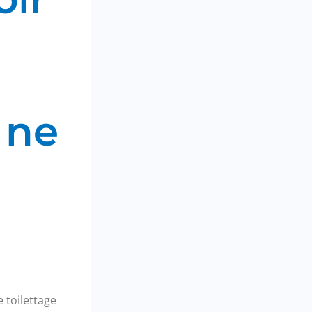
 ne
e toilettage