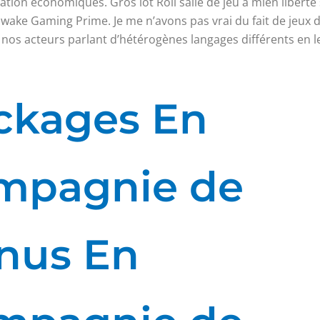
tion économiques. Gros lot Roll salle de jeu a mien liberté
wake Gaming Prime. Je me n’avons pas vrai du fait de jeux 
! nos acteurs parlant d’hétérogènes langages différents en l
ckages En
mpagnie de
nus En