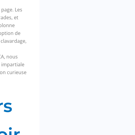
 page. Les
rades, et
colonne
option de
 clavardage,
CA, nous
 impartiale
ion curieuse
rs
oir