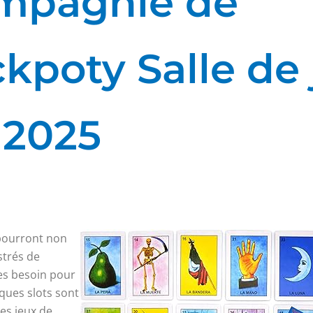
mpagnie de
kpoty Salle de
 2025
pourront non
strés de
es besoin pour
ques slots sont
les jeux de