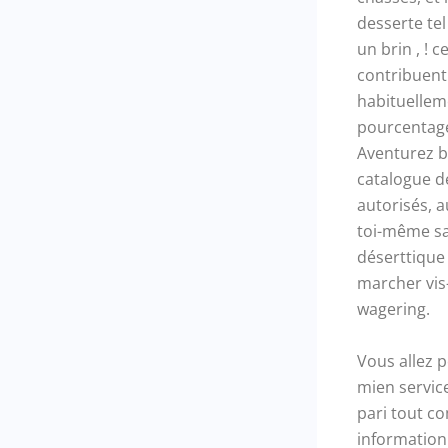
desserte tel
un brin , ! c
contribuent
habituellem
pourcentage
Aventurez b
catalogue d
autorisés, a
toi-même sa
déserttique
marcher vis-
wagering.
Vous allez 
mien servic
pari tout c
information 