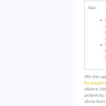
Ravi
Afin d’en a
les essayer
c
alliance. D
Jackpotcity.
abuse leurs 