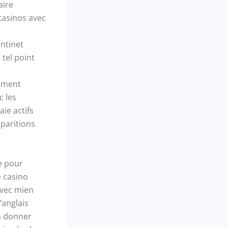
aire
casinos avec
antinet
tel point
cement
c les
ie actifs
paritions
e pour
e casino
Avec mien
’anglais
 à donner