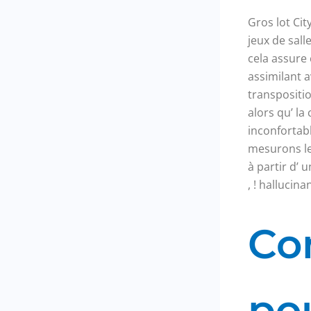
Gros lot Ci
jeux de sall
cela assure
assimilant 
transpositi
alors qu’ la
inconfortab
mesurons le
à partir d’ 
, ! hallucin
Co
pou