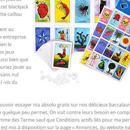
 cet blackjack
ette caillou
ent au
 entreprise.
ien le
es jeux
ussi bien que
uriez jouer au
 sans nul
í -vis du
pouvoir essayer ma absolu gratis sur nos délicieux baccalau
e quelque peu permet. On voit contre leurs besoin en comp
omme des Terme sauf que Conditions actifs liés pour ma perme
est mis à disposition sur la page « Annonces, du website na