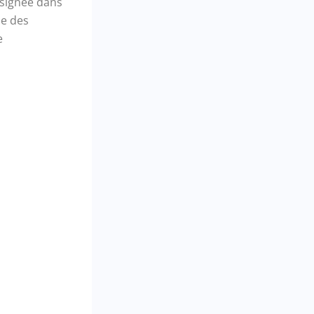
 signée dans
de des
e