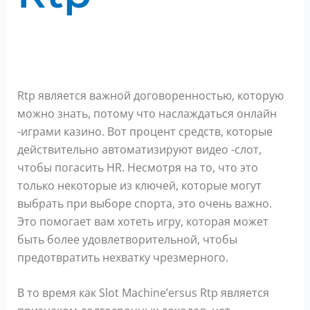
Rtp является важной договоренностью, которую
можно знать, потому что наслаждаться онлайн
-играми казино. Вот процент средств, которые
действительно автоматизируют видео -слот,
чтобы погасить HR. Несмотря на то, что это
только некоторые из ключей, которые могут
выбрать при выборе спорта, это очень важно.
Это помогает вам хотеть игру, которая может
быть более удовлетворительной, чтобы
предотвратить нехватку чрезмерного.
В то время как Slot Machine’ersus Rtp является