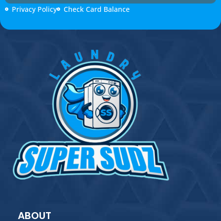
Privacy Policy
Check Card Balance
ABOUT