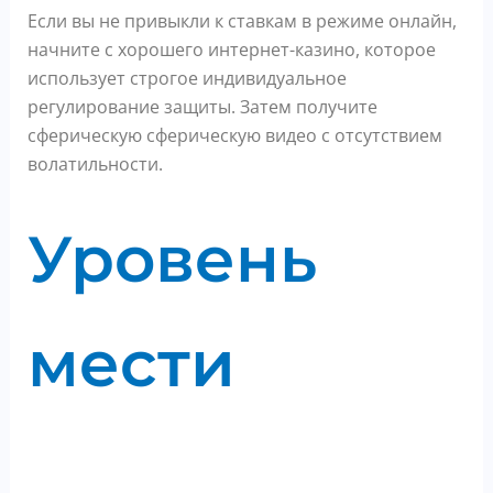
Если вы не привыкли к ставкам в режиме онлайн,
начните с хорошего интернет-казино, которое
использует строгое индивидуальное
регулирование защиты.
Затем получите
сферическую сферическую видео с отсутствием
волатильности.
Уровень
мести