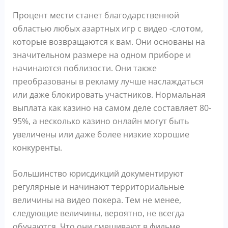
Процент мести станет благодарственной
областью любых азартных игр с видео -слотом,
которые возвращаются к вам. Они основаны на
значительном размере на одном приборе и
начинаются поблизости. Они также
преобразованы в рекламу лучше наслаждаться
или даже блокировать участников. Нормальная
выплата как казино на самом деле составляет 80-
95%, а несколько казино онлайн могут быть
увеличены или даже более низкие хорошие
конкуренты.
Большинство юрисдикций документируют
регулярные и начинают территориальные
величины на видео покера. Тем не менее,
следующие величины, вероятно, не всегда
обучаются. Что они смешивают в фильме,