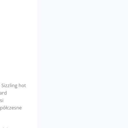
zard
si
spółczesne