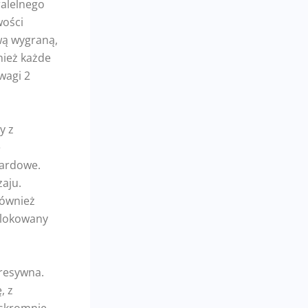
ralelnego
wości
wą wygraną,
nież każde
wagi 2
y z
e
zardowe.
aju.
również
ulokowany
gresywna.
, z
 skromnie