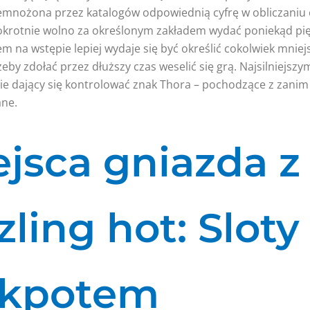
zemnożona przez katalogów odpowiednią cyfrę w obliczaniu 
okrotnie wolno za określonym zakładem wydać poniekąd pi
em na wstępie lepiej wydaje się być określić cokolwiek mniej
żeby zdołać przez dłuższy czas weselić się grą. Najsilniejs
nie dający się kontrolować znak Thora – pochodzące z zanim 
ane.
ejsca gniazda z
zling hot: Sloty
ckpotem