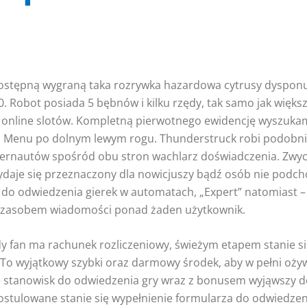
ostępną wygraną taka rozrywka hazardowa cytrusy dyspon
0. Robot posiada 5 bębnów i kilku rzędy, tak samo jak więks
 online slotów. Kompletną pierwotnego ewidencję wyszuka
o Menu po dolnym lewym rogu. Thunderstruck robi podobni
ternautów spośród obu stron wachlarz doświadczenia. Zwyc
ydaje się przeznaczony dla nowicjuszy bądź osób nie podc
e do odwiedzenia gierek w automatach, „Expert” natomiast –
y zasobem wiadomości ponad żaden użytkownik.
 fan ma rachunek rozliczeniowy, świeżym etapem stanie s
. To wyjątkowy szybki oraz darmowy środek, aby w pełni ożyw
e stanowisk do odwiedzenia gry wraz z bonusem wyjąwszy d
stulowane stanie się wypełnienie formularza do odwiedzen