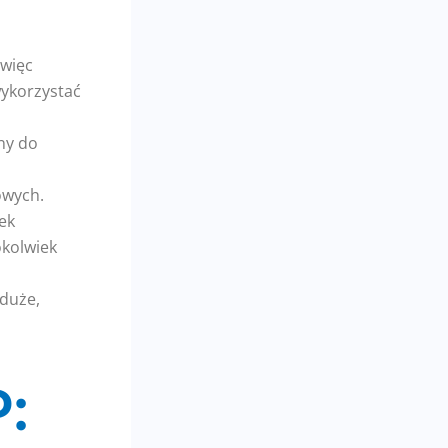
 więc
wykorzystać
ny do
owych.
ek
okolwiek
eduże,
: