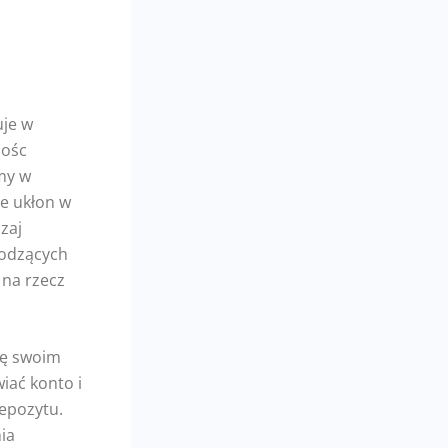
uje w
zośc
my w
e ukłon w
zaj
hodzących
 na rzecz
ię swoim
iać konto i
epozytu.
ia