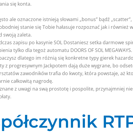
nia się konta.
sto ale oznaczone istnieją słowami „bonus” bądź „scatter”,
bodniej stanie się Tobie hałasuje rozpoznać jak i również 
 swoją zaleta.
dczas zapisu po kasynie SOL Dostaniesz setka darmowe spi
pienia tylko dla tegoż automatu DOORS OF SOL MEGAWAYS.
baczysz dlatego im różnią się konkretne typy gierek hazard
oty z progresywnym Jackpotem dają duże wygrane, bo odset
rsztatów zawodników trafia do kwoty, która powstaje, aż kt
arnie całkowitą nagrodę.
znane z uwagi na swą prostotę i pospolite, przynajmniej ni
łaty.
półczynnik RTP